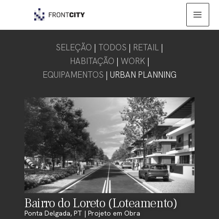
Skip
Mai
to
Men
content
SELEÇÃO
|
TODOS
|
RETAIL
|
HABITAÇÃO
|
WORK
|
EQUIPAMENTOS
| URBAN PLANNING
Bairro do Loreto (Loteamento)
Ponta Delgada, PT | Projeto em Obra