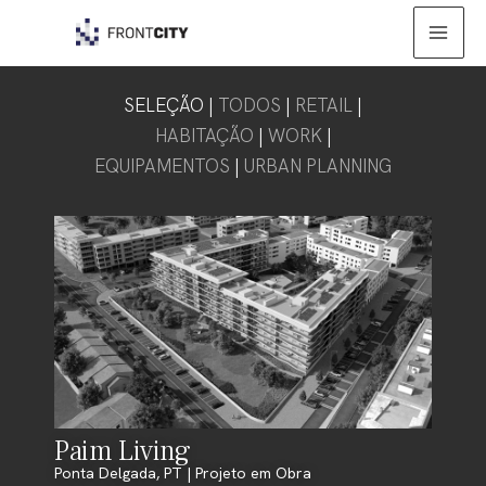
Skip
Mai
to
Men
content
SELEÇÃO |
TODOS
|
RETAIL
|
HABITAÇÃO
|
WORK
|
EQUIPAMENTOS
|
URBAN PLANNING
Paim Living
Ponta Delgada, PT | Projeto em Obra