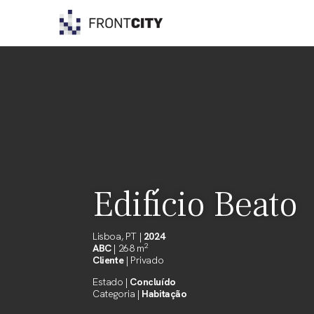
Skip
to
content
Edifício Beato
Lisboa, PT |
2024
2
ABC
| 268 m
Cliente
| Privado
Estado |
Concluído
Categoria |
Habitação