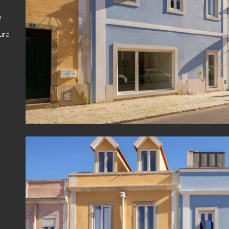
o
ura