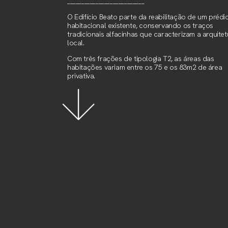
___________________________
O Edifício Beato parte da reabilitação de um prédi
habitacional existente, conservando os traços
tradicionais alfacinhas que caracterizam a arquitet
local.
Com três frações de tipologia T2, as áreas das
habitações variam entre os 75 e os 83m2 de área
privativa.