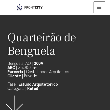
Skip
Mai
to
Men
content
Quarteirão de
Benguela
Benguela, AO |
2009
2
ABC
| 35.000 m
Parceria
| Costa Lopes Arquitectos
Cliente
| Privado
Fase |
Estudo Arquitetónico
Categoria |
Retail