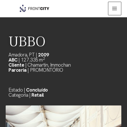
Skip
Mai
to
Men
content
UBBO
Amadora, PT |
2009
2
ABC
| 127.335 m
Cliente
| Chamartin, Immochan
Parceria
| PROMONTÓRIO
Estado |
Concluído
Categoria |
Retail