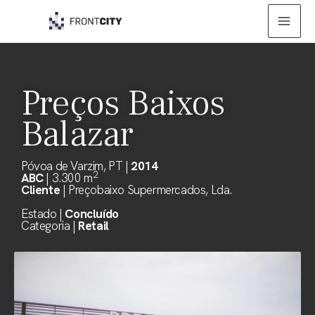
Skip
Mai
to
Men
content
Preços Baixos
Balazar
Póvoa de Varzim, PT |
2014
2
ABC
| 3.300 m
Cliente
| Preçobaixo Supermercados, Lda.
Estado |
Concluído
Categoria |
Retail