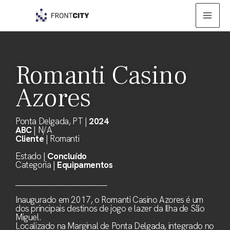
Skip
Mai
to
Men
content
Romanti Casino
Azores
Ponta Delgada, PT |
2024
ABC
| N/A
Cliente
| Romanti
Estado |
Concluído
Categoria |
Equipamentos
___________________________
Inaugurado em 2017, o Romanti Casino Azores é um
dos principais destinos de jogo e lazer da Ilha de São
Miguel.
Localizado na Marginal de Ponta Delgada, integrado no