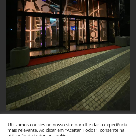
Utilizamos cookies no nosso site para lhe dar a experiência
© 2026 FRONTCITY. TODOS OS DIREITOS RESERVADOS
mais relevante. Ao clicar em "Aceitar Todos", consente na
utilização de todos os cookies.