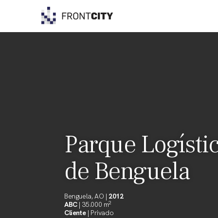
Skip
to
content
Parque Logísti
de Benguela
Benguela, AO |
2012
2
ABC
| 35.000 m
Cliente
| Privado