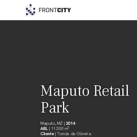
Skip
to
content
Maputo Retail
Park
Maputo, MZ |
2014
2
ABL
| 11.300 m
Cliente
| Tomás de Oliveira