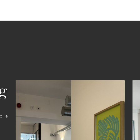
ng
to e