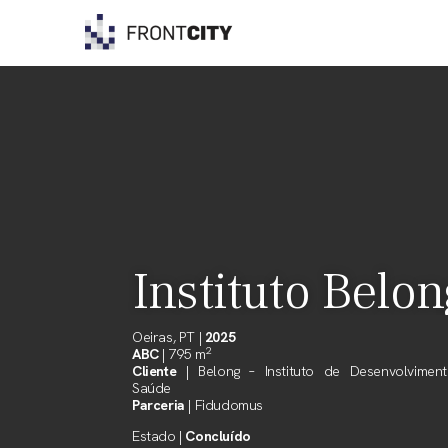
Skip
to
content
Instituto Belo
Oeiras, PT |
2025
2
ABC
| 795 m
Cliente
| Belong – Instituto de Desenvolvimen
Saúde
Parceria
| Fidudomus
Estado |
Concluído