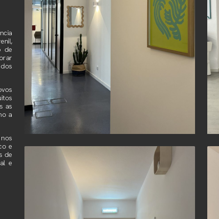
ência
nil,
o de
orar
 dos
ovos
itos
s as
mo a
 nos
co e
s de
al e