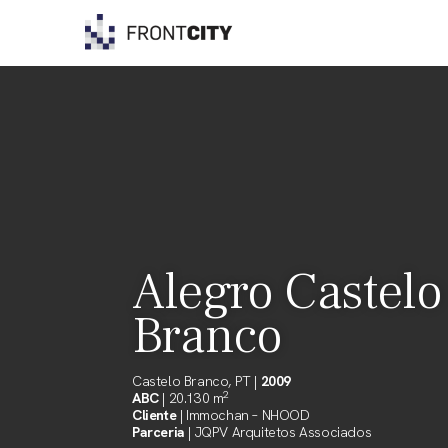
Skip
to
content
Alegro Castelo
Branco
Castelo Branco, PT |
2009
2
ABC
| 20.130 m
Cliente
| Immochan – NHOOD
Parceria
| JQPV Arquitetos Associados